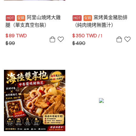
阿里山燒烤大雞
窯烤黃金豬肋排
腿（單支真空包裝）
（純肉燒烤無醬汁）
$
89 TWD
$
350 TWD
/ 1
$
99
$
490