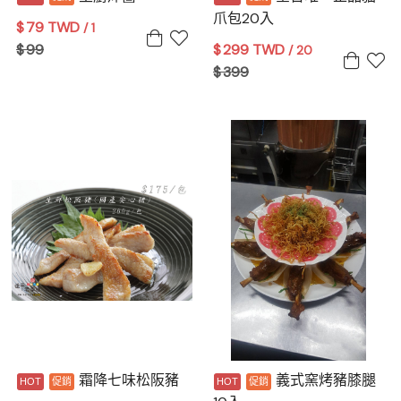
爪包20入
$
79 TWD
/ 1
$
99
$
299 TWD
/ 20
$
399
霜降七味松阪豬
義式窯烤豬膝腿