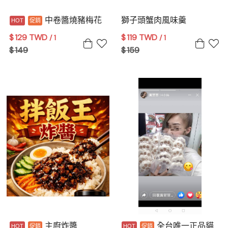
中卷醬燒豬梅花
獅子頭蟹肉風味羹
$
129 TWD
$
119 TWD
/ 1
/ 1
$
149
$
159
主廚炸醬
全台唯一正品貓