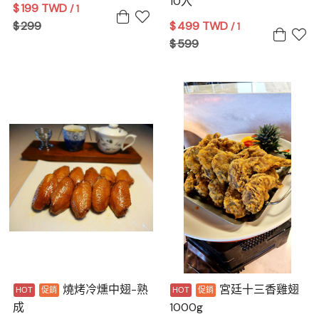
10入
$
199 TWD
/ 1
$
299
$
499 TWD
/ 1
$
599
燒烤冷燻中翅-熟
宮廷十三香雞翅
成
1000g