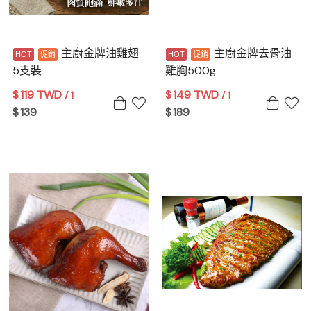
主廚金牌油雞翅
主廚金牌去骨油
5支裝
雞胸500g
$
119 TWD
$
149 TWD
/ 1
/ 1
$
139
$
189