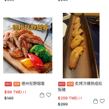
德州狂野翅客
炙烤冷燻熟成松
阪豬
$
99 TWD
/ 1
$
149
$
259 TWD
/ 1
$
299