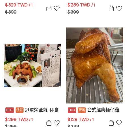
$
329 TWD
$
259 TWD
/ 1
/ 1
$
399
$
399
冠軍烤全雞-即食
台式經典桶仔雞
$
299 TWD
$
129 TWD
/ 1
/ 1
$
399
$
249